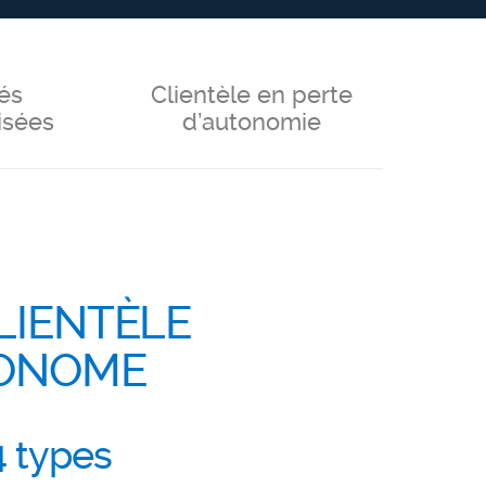
és
Clientèle en perte
isées
d’autonomie
LIENTÈLE
ONOME
4 types