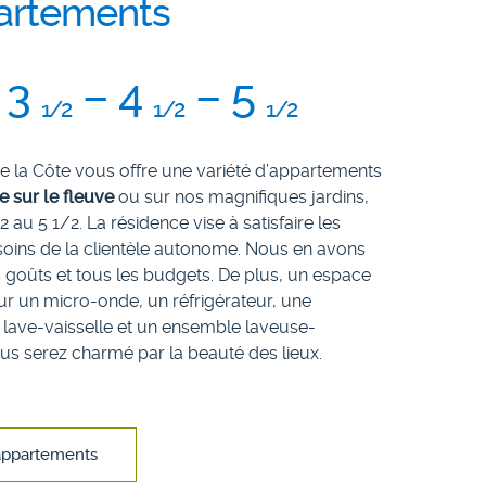
artements
 3
– 4
– 5
1/2
1/2
1/2
de la Côte vous offre une variété d’appartements
e sur le fleuve
ou sur nos magnifiques jardins,
2 au 5 1/2. La résidence vise à satisfaire les
esoins de la clientèle autonome. Nous en avons
 goûts et tous les budgets. De plus, un espace
ur un micro-onde, un réfrigérateur, une
n lave-vaisselle et un ensemble laveuse-
us serez charmé par la beauté des lieux.
 appartements