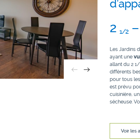
d’app
2
–
1/2
Les Jardins 
ayant une
vu
allant du 2 1/
différents b
pour tous les
est prévu po
cuisinière, u
sécheuse. Vo
Voir les