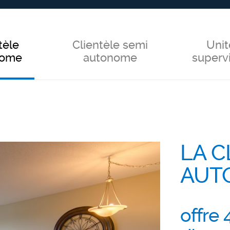
tèle
Clientèle semi
Unit
nome
autonome
superv
LA C
AUT
offre 