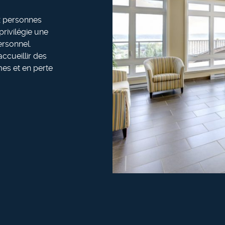
ux personnes
 privilégie une
ersonnel.
ccueillir des
es et en perte